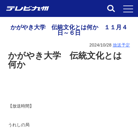
toggl
かがやき大学 伝統文化とは何か １１月４
日～６日
2024/10/28
放送予定
かがやき大学 伝統文化とは
何か
【放送時間】
うれしの局