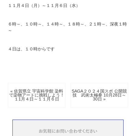
１１月４日（月）～１１月６日（水）
６時～、１０時～、１４時～、１８時～、２１時～、深夜１時
～
４日は、１０時からです
« 佐賀県立 宇宙科学館 染料
SAGA２０２４国スポ 公開競
で染物アートに挑戦しよう！
技 武術太極拳 10月28日～
１1月４日～１１月６日
30日 »