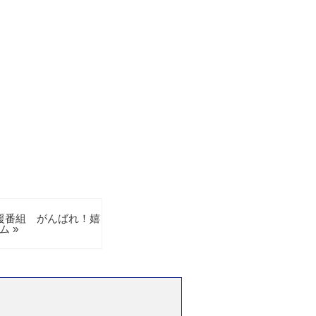
援番組 がんばれ！嬉
ム »