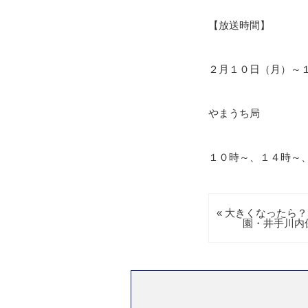
【放送時間】
２月１０日（月）～
やまうち局
１０時～、１４時～
« 大きくなったら
園・井手川内