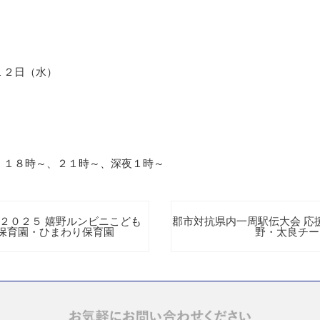
１２日（水）
、１８時～、２１時～、深夜１時～
？２０２５ 嬉野ルンビニこども
郡市対抗県内一周駅伝大会 応
保育園・ひまわり保育園
野・太良チー