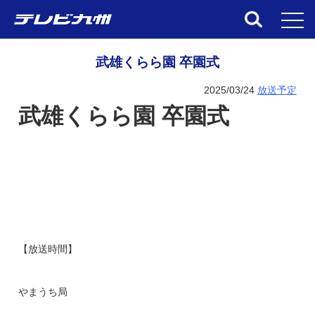
toggl
武雄くらら園 卒園式
2025/03/24
放送予定
武雄くらら園 卒園式
【放送時間】
やまうち局