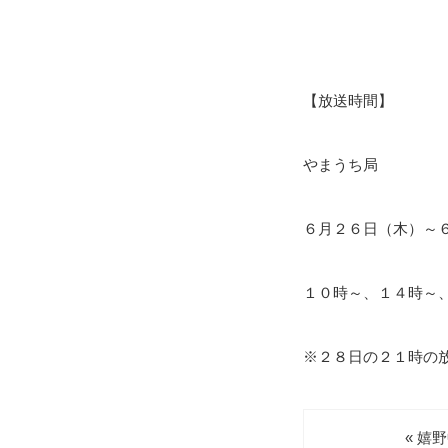
【放送時間】
やまうち局
６月２６日（木）～
１０時～、１４時～
※２８日の２１時の
« 嬉