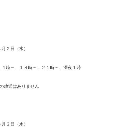
８月２日（水）
１４時～、１８時～、２１時～、深夜１時
～の放送はありません
８月２日（水）