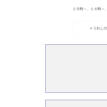
１０時～、１４時～
« うれし