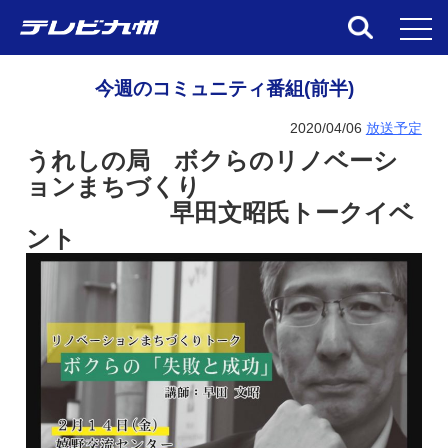
toggl
今週のコミュニティ番組(前半)
2020/04/06
放送予定
うれしの局 ボクらのリノベーシ
ョンまちづくり
早田文昭氏トークイベ
ント