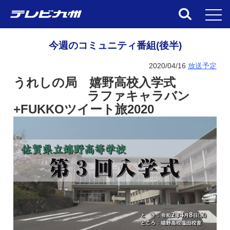
toggl
今週のコミュニティ番組(後半)
2020/04/16
放送予定
うれしの局 嬉野高校入学式
ラファキャラバン
+FUKKO
ツイート旅
2020