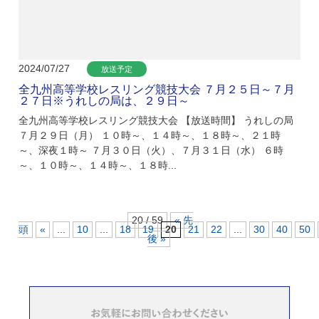
2024/07/27
放送予定
全九州高等学校レスリング競技大会 ７月２５日～７月
２７日※うれしの局は、２９日～
全九州高等学校レスリング競技大会 【放送時間】 うれしの局
７月２９日（月） １０時～、１４時～、１８時～、２１時
～、深夜１時～ ７月３０日（火）、７月３１日（水） ６時
～、１０時～、１４時～、１８時...
20 / 59
« 先
頭
«
...
10
...
18
19
20
21
22
...
30
40
50
後 »