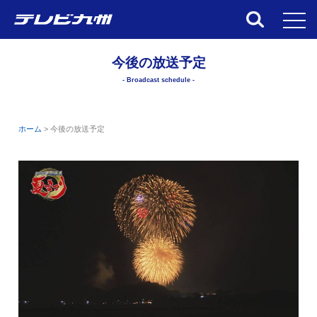
toggl
今後の放送予定
- Broadcast schedule -
ホーム
>
今後の放送予定