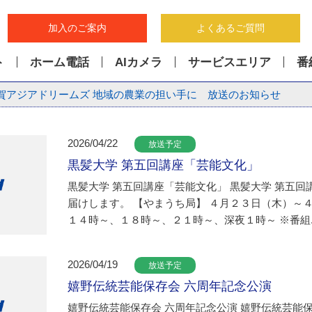
加入のご案内
よくあるご質問
ト
ホーム電話
AIカメラ
サービスエリア
番
賀アジアドリームズ 地域の農業の担い手に 放送のお知らせ
2026/04/22
放送予定
黒髪大学 第五回講座「芸能文化」
黒髪大学 第五回講座「芸能文化」 黒髪大学 第五
届けします。 【やまうち局】 ４月２３日（木）～
１４時～、１８時～、２１時～、深夜１時～ ※番組..
2026/04/19
放送予定
嬉野伝統芸能保存会 六周年記念公演
嬉野伝統芸能保存会 六周年記念公演 嬉野伝統芸能