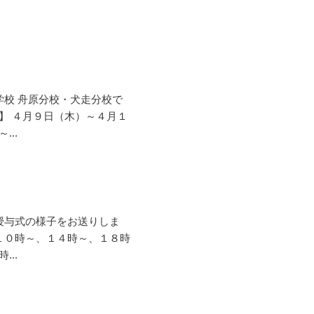
学校 舟原分校・犬走分校で
】 ４月９日（木）～４月１
..
書授与式の様子をお送りしま
 １０時～、１４時～、１８時
..