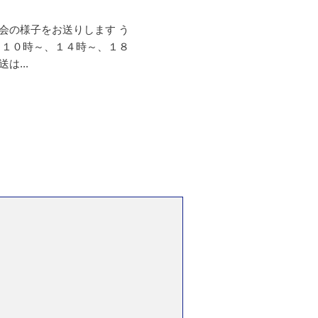
会の様子をお送りします う
、１０時～、１４時～、１８
...