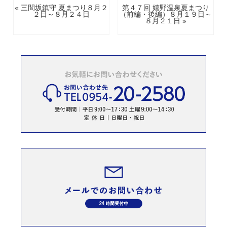
« 三間坂鎮守 夏まつり８月２
第４７回 嬉野温泉夏まつり
２日～８月２４日
（前編・後編）８月１９日～
８月２１日 »