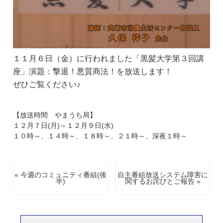
１１月６日（金）に行われました「黒髪大学第３回講
座」演題：撃退！悪質商法！を放送します！
ぜひご覧ください♪
【放送時間 やまうち局】
１２月７日(月)～１２月９日(水)
１０時～、１４時～、１８時～、２１時～、深夜１時～
« 今週のコミュニティ番組(後
自主番組放送システム障害に
半)
関するお詫びとご報告 »