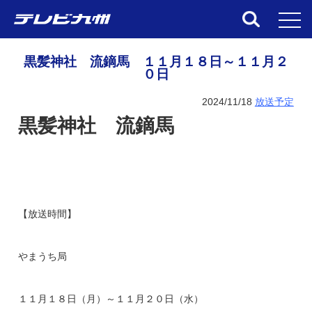
toggl
黒髪神社 流鏑馬 １１月１８日～１１月２
０日
2024/11/18
放送予定
黒髪神社 流鏑馬
【放送時間】
やまうち局
１１月１８日（月）～１１月２０日（水）