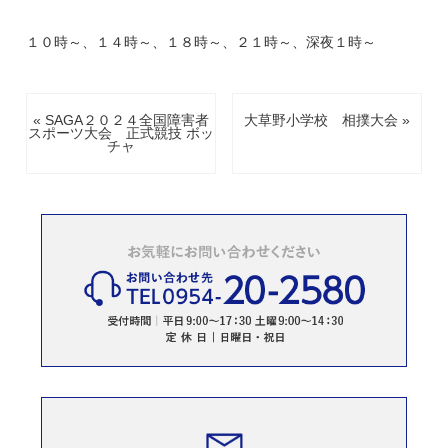
１０時～、１４時～、１８時～、２１時～、深夜１時～
« SAGA２０２４全国障害者
大草野小学校 相撲大会 »
スポーツ大会 正式競技 ボッ
チャ