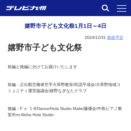
toggl
嬉野市子ども文化祭1月1日～4日
2024/12/31
放送予定
嬉野市子ども文化祭
前編と後編に分けてお届けいたします
前編：正伝勤労働者空手大草野教室/民謡平成会/大草野地域コ
ミュニティ運営協議会/嬉野なぎなたクラブ
後編：F’ｓ⁻１＠Dance/Hula Studio Malie/藤優会/中島ピアノ教
室/Emi Aloha Hula Studio