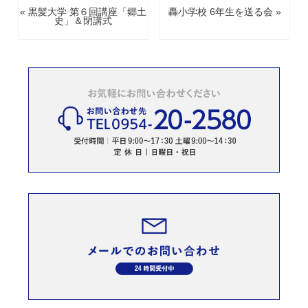
« 黒髪大学 第６回講座「郷土
轟小学校 6年生を送る会 »
史」＆閉講式