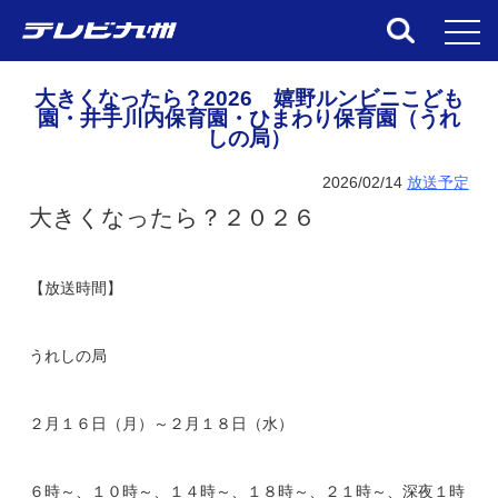
toggl
大きくなったら？2026 嬉野ルンビニこども
園・井手川内保育園・ひまわり保育園（うれ
しの局）
2026/02/14
放送予定
大きくなったら？２０２６
【放送時間】
うれしの局
２月１６日（月）～２月１８日（水）
６時～、１０時～、１４時～、１８時～、２１時～、深夜１時