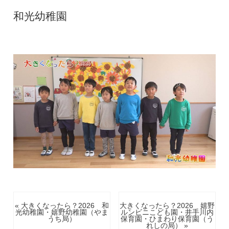
和光幼稚園
« 大きくなったら？2026 和
大きくなったら？2026 嬉野
光幼稚園・嬉野幼稚園（やま
ルンビニこども園・井手川内
うち局）
保育園・ひまわり保育園（う
れしの局） »